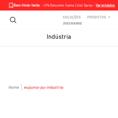
Homepage
Soluções
Produtos
BIKE RANGE
Skip to Main Content
Bem-Vindo Verão
- 20% Desconto Gama Color Spray -
Ver produtos
SOLUÇÕES
PRODUTOS
Indústria
Skip to Main Content
Home
espuma-pu-industria