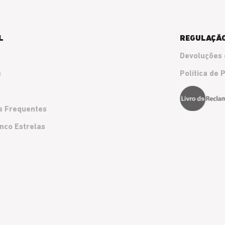
L
REGULAÇÃ
Devoluções 
s
Política de 
s Frequentes
nco Estrelas
k