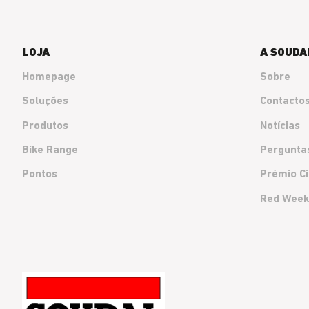
LOJA
A SOUDA
Homepage
Sobre
Soluções
Contacto
Produtos
Notícias
Bike Range
Pergunta
Pontos
Prémio Ci
Red Wee