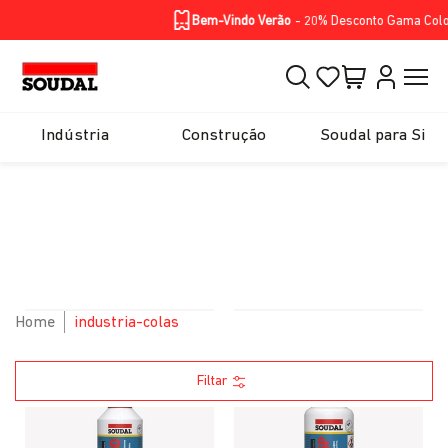
Homepage
Soluções
Produtos
BIKE RANGE
Skip to Main Content
Bem-Vindo Verão
- 20% Desconto Gama Color S
Indústria
Construção
Soudal para Si
Skip to Main Content
Home
industria-colas
Colas
Colas
Filtar