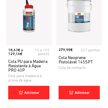
279,90€
18,63€
a
15
a
105
227 pontos
129,16€
pontos
Cola Neoprene
Cola PU para Madeira
Pistolável 145SPT
Resistente à Água
Cola de contacto
PRO 40P
Cola para madeira à
prova de água
Adicionar
Adicionar