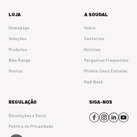
LOJA
A SOUDAL
Homepage
Sobre
Soluções
Contactos
Produtos
Notícias
Bike Range
Perguntas Frequentes
Pontos
Prémio Cinco Estrelas
Red Week
REGULAÇÃO
SIGA-NOS
Devoluções e Envio
Política de Privacidade