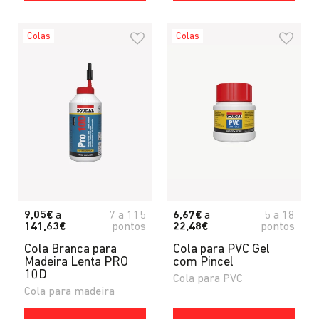
Colas
Colas
9,05€
a
7
a
115
6,67€
a
5
a
18
141,63€
pontos
22,48€
pontos
Cola Branca para
Cola para PVC Gel
Madeira Lenta PRO
com Pincel
10D
Cola para PVC
Cola para madeira