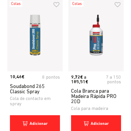
Colas
Colas
10,46€
8 pontos
9,72€
a
7
a
150
185,51€
pontos
Soudabond 265
Cola Branca para
Classic Spray
Madeira Rápida PRO
Cola de contacto em
20D
spray
Cola para madeira
Adicionar
Adicionar