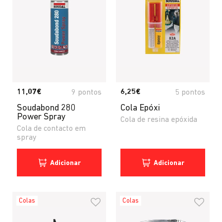
11,07€
6,25€
9 pontos
5 pontos
Soudabond 280
Cola Epóxi
Power Spray
Cola de resina epóxida
Cola de contacto em
spray
Adicionar
Adicionar
Colas
Colas