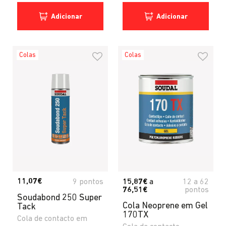
Adicionar
Adicionar
Colas
Colas
11,07€
9 pontos
15,87€
a
12
a
62
76,51€
pontos
Soudabond 250 Super
Cola Neoprene em Gel
Tack
170TX
Cola de contacto em