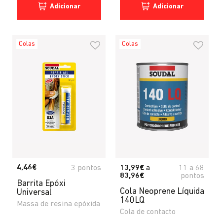
Adicionar
Adicionar
Colas
Colas
4,46€
3 pontos
13,99€
a
11
a
68
83,96€
pontos
Barrita Epóxi
Cola Neoprene Líquida
Universal
140LQ
Massa de resina epóxida
Cola de contacto