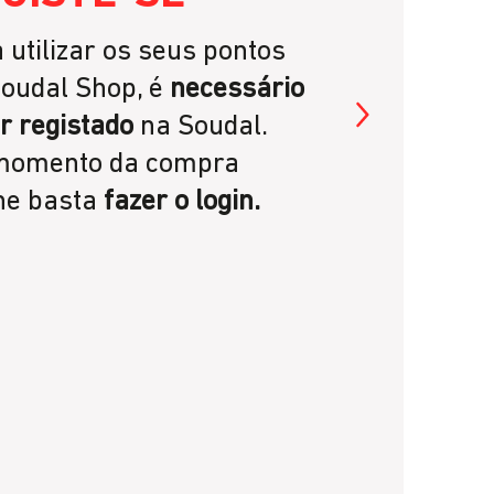
G
 utilizar os seus pontos
Ga
oudal Shop, é
necessário
gas
r registado
na Soudal.
pon
momento da compra
esp
ne basta
fazer o login.
Sou