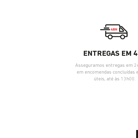
ENTREGAS EM 4
Asseguramos entregas em 24
em encomendas concluídas 
úteis, até às 13h00.