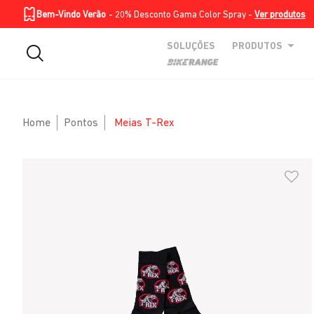
Homepage
Soluções
Produtos
BIKE RANGE
Skip to Main Content
Bem-Vindo Verão
- 20% Desconto Gama Color Spray -
Ver produtos
SOLUÇÕES
PRODUTOS
Home
Pontos
Meias T-Rex
Skip to Main Content