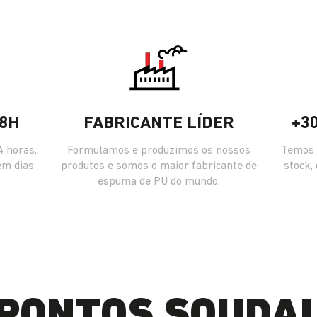
8H
FABRICANTE LÍDER
+3
 horas,
Formulamos e produzimos os nossos
Temos 
em dias
produtos e somos o maior fabricante de
stock,
espuma de PU do mundo.
PONTOS SOUDA