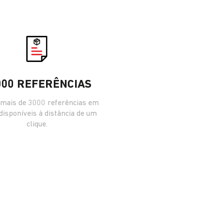
000 REFERÊNCIAS
mais de 3000 referências em
 disponíveis à distância de um
clique.
L