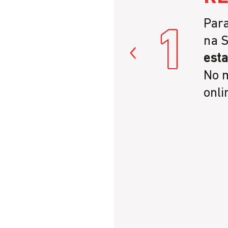
Para
na S
esta
No 
onli