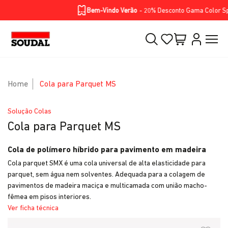
Homepage
Soluções
Produtos
BIKE RANGE
Skip to Main Content
Bem-Vindo Verão
- 20% Desconto Gama Color Spra
Home
Cola para Parquet MS
Solução Colas
Cola para Parquet MS
Cola de polímero híbrido para pavimento em madeira
Cola parquet SMX é uma cola universal de alta elasticidade para
parquet, sem água nem solventes. Adequada para a colagem de
pavimentos de madeira maciça e multicamada com união macho-
fêmea em pisos interiores.
Ver ficha técnica