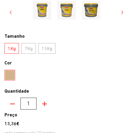
Tamanho
1Kg
7Kg
15Kg
1Kg
7Kg
15Kg
Cor
Castanho Claro
Quantidade
Quantidade
Preço
13,36€
esta compra vale
10
pontos