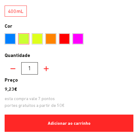
400mL
400mL
Cor
Azul Fluorescente
Verde Fluorescente
Amarelo Fluorescente
Laranja Fluorescente
Vermelho Fluorescente
Fúcsia Fluorescente
Quantidade
Quantidade
Preço
9,23€
esta compra vale
7
pontos
portes gratuitos a partir de 50€
Adicionar ao carrinho