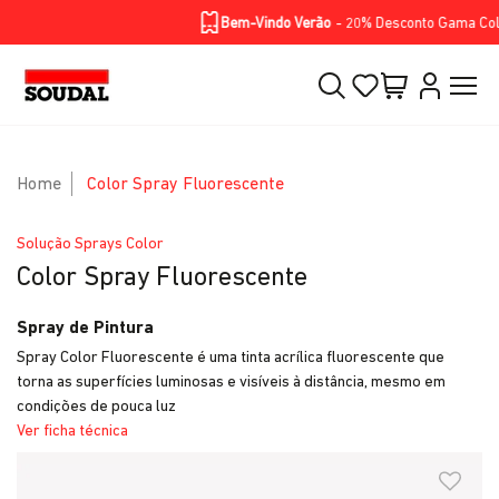
Homepage
Soluções
Produtos
BIKE RANGE
Skip to Main Content
Bem-Vindo Verão
- 20% Desconto Gama Color 
Home
Color Spray Fluorescente
Solução Sprays Color
Color Spray Fluorescente
Spray de Pintura
Spray Color Fluorescente é uma tinta acrílica fluorescente que
torna as superfícies luminosas e visíveis à distância, mesmo em
condições de pouca luz
Ver ficha técnica
Skip to Main Content