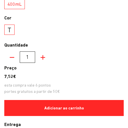
400mL
Cor
Transparente
Quantidade
Quantidade
Preço
7,52€
esta compra vale
6
pontos
portes gratuitos a partir de 50€
Adicionar ao carrinho
Entrega