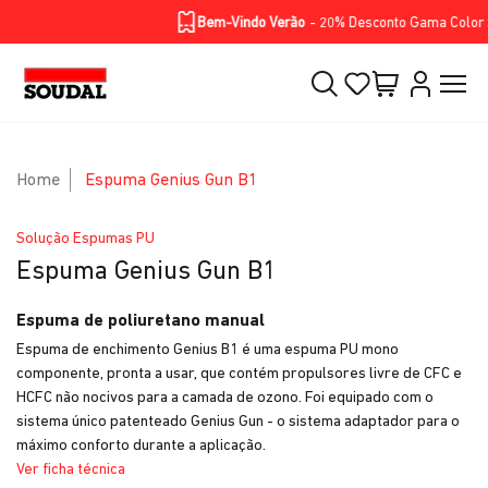
Homepage
Soluções
Produtos
BIKE RANGE
Skip to Main Content
Bem-Vindo Verão
- 20% Desconto Gama Color Sp
Home
Espuma Genius Gun B1
Solução Espumas PU
Espuma Genius Gun B1
Espuma de poliuretano manual
Espuma de enchimento Genius B1 é uma espuma PU mono
componente, pronta a usar, que contém propulsores livre de CFC e
HCFC não nocivos para a camada de ozono. Foi equipado com o
sistema único patenteado Genius Gun - o sistema adaptador para o
máximo conforto durante a aplicação.
Ver ficha técnica