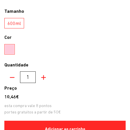
Tamanho
600ml
600ml
Cor
Rosa
Quantidade
Quantidade
Preço
10,46€
esta compra vale
8
pontos
portes gratuitos a partir de 50€
Adicionar ao carrinho