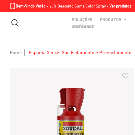
Homepage
Soluções
Produtos
BIKE RANGE
Skip to Main Content
Bem-Vindo Verão
- 20% Desconto Gama Color Spray -
Ver produtos
SOLUÇÕES
PRODUTOS
Home
Espuma Genius Gun Isolamento e Preenchimento
Skip to Main Content