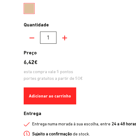
Champanhe
Quantidade
Quantidade
Preço
6,42€
esta compra vale
5
pontos
portes gratuitos a partir de 50€
Adicionar ao carrinho
Entrega
Entrega numa morada à sua escolha, entre
24 a 48 hora
Sujeito a confirmação
de stock.