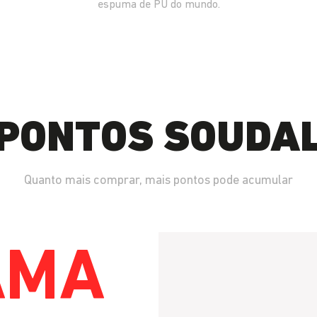
espuma de PU do mundo.
PONTOS SOUDA
Quanto mais comprar, mais pontos pode acumular
AMA