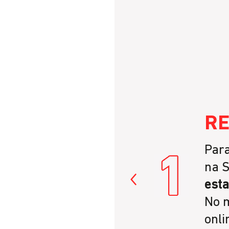
RE
Para
na S
esta
No 
onli