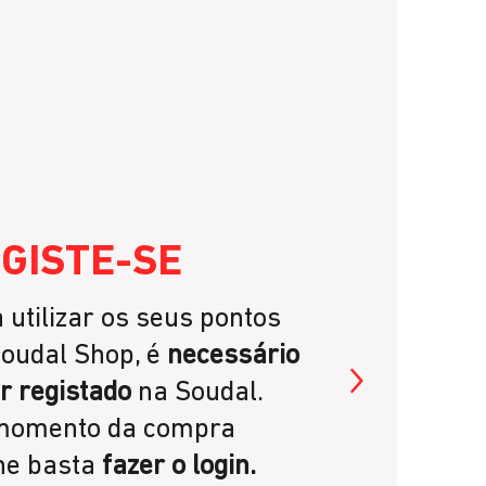
E
GISTE-SE
G
 utilizar os seus pontos
Ga
oudal Shop, é
necessário
gas
r registado
na Soudal.
pon
momento da compra
esp
ne basta
fazer o login.
Sou