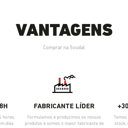
VANTAGENS
Comprar na Soudal
8H
FABRICANTE LÍDER
+3
 horas,
Formulamos e produzimos os nossos
Temos 
em dias
produtos e somos o maior fabricante de
stock,