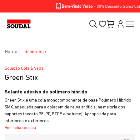
Homepage
Soluções
Produtos
BIKE RANGE
Skip to Main Content
Bem-Vindo Verão
- 20% Desconto Gama Color 
Home
Green Stix
Solução Cola & Veda
Green Stix
Selante adesivo de polímero híbrido
Green Stix é uma cola monocomponente de base Polímero Híbrido
SMX, adequada para a colagem de relva artificial na maioria dos
suportes (exceto PE, PP, PTFE e betume). Apropriada para
interiores e exteriores
Ver ficha técnica