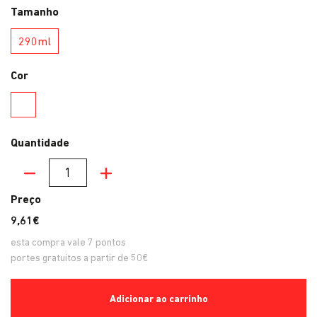
Tamanho
290ml
290ml
Cor
Verde
Quantidade
Quantidade
Preço
9,61€
esta compra vale
7
pontos
portes gratuitos a partir de 50€
Adicionar ao carrinho