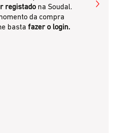
gas
r registado
na Soudal.
pon
momento da compra
esp
ne basta
fazer o login.
Sou