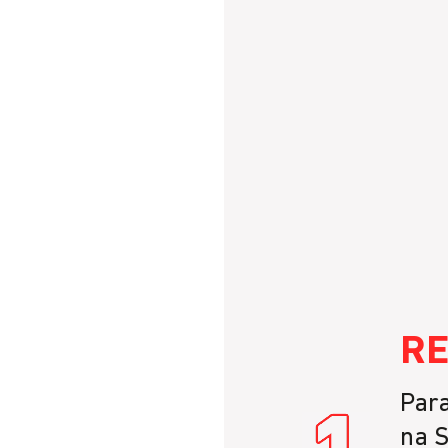
RE
Para
na S