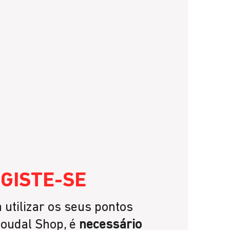
E
GISTE-SE
G
 utilizar os seus pontos
Ga
oudal Shop, é
necessário