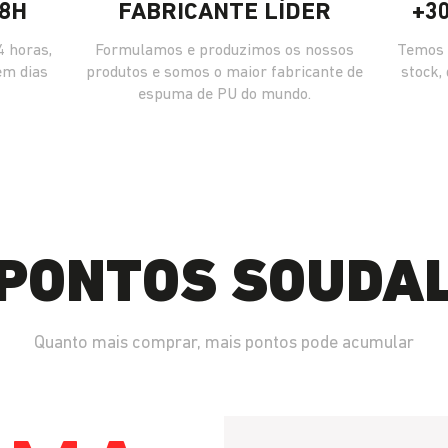
8H
FABRICANTE LÍDER
+3
 horas,
Formulamos e produzimos os nossos
Temos 
em dias
produtos e somos o maior fabricante de
stock,
espuma de PU do mundo.
PONTOS SOUDA
Quanto mais comprar, mais pontos pode acumular