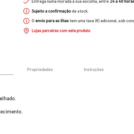
Entrega numa morada à sua escolha, entre
24 a 48 hora
Sujeito a confirmação
de stock.
O
envio para as ilhas
tem uma taxa (€) adicional, sob cons
Lojas parceiras com este produto
Propriedades
Instruções
elhado.
fecimento.