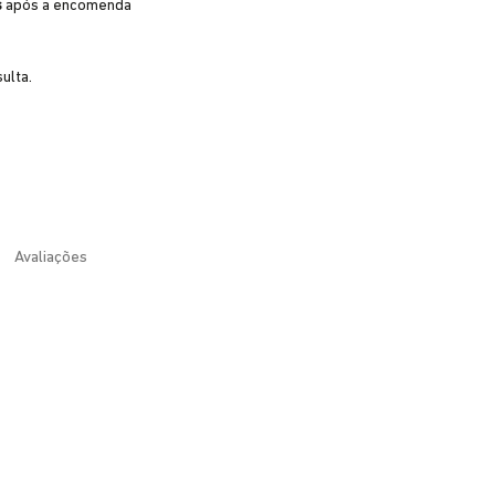
s
após a encomenda
ulta.
Avaliações