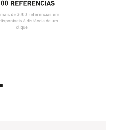
000 REFERÊNCIAS
mais de 3000 referências em
 disponíveis à distância de um
clique.
L