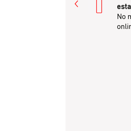
esta
No 
onli