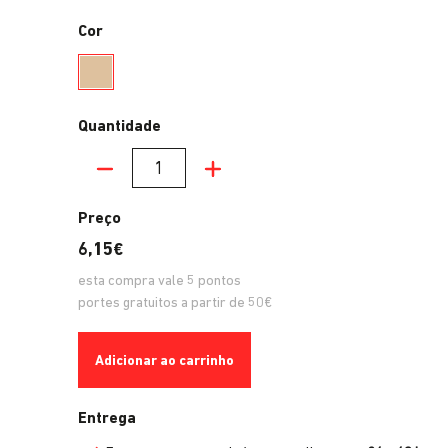
Cor
Champanhe
Quantidade
Quantidade
Preço
6,15€
esta compra vale
5
pontos
portes gratuitos a partir de 50€
Adicionar ao carrinho
Entrega