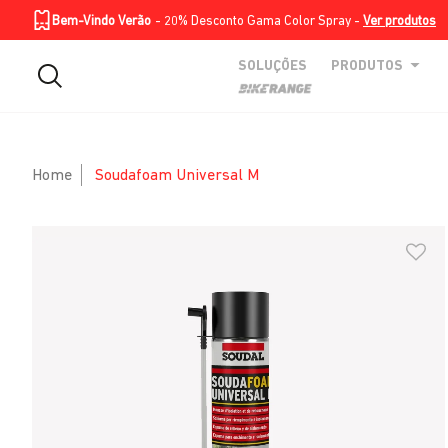
Homepage
Soluções
Produtos
BIKE RANGE
Skip to Main Content
Bem-Vindo Verão
- 20% Desconto Gama Color Spray -
Ver produtos
SOLUÇÕES
PRODUTOS
Home
Soudafoam Universal M
Skip to Main Content