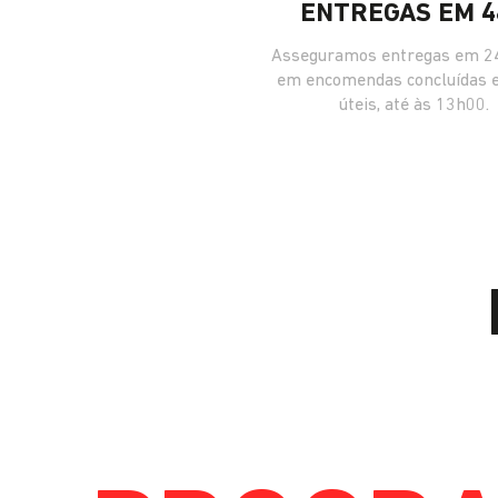
ENTREGAS EM 4
Asseguramos entregas em 24
em encomendas concluídas 
úteis, até às 13h00.