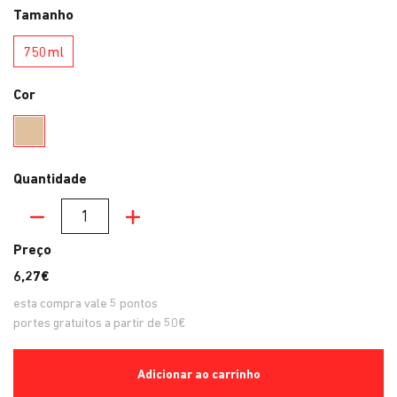
Tamanho
750ml
750ml
Cor
Champanhe
Quantidade
Quantidade
Preço
6,27€
esta compra vale
5
pontos
portes gratuitos a partir de 50€
Adicionar ao carrinho